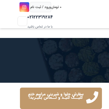
0
تومان
ورود / ثبت نام
02122319284
با ما در تماس باشید
سفارش حلوا و شیرینی مراسم ختم
کلیــک کنیـد و تــماس بگیـرید!